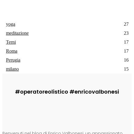
yoga
27
meditazione
23
Terni
17
Roma
17
Perugia
16
milano
15
#operatoreolistico #enricovalbonesi
CHI SONO
Benvenuti nel blog di Enrico Valbonesi, un appassionato