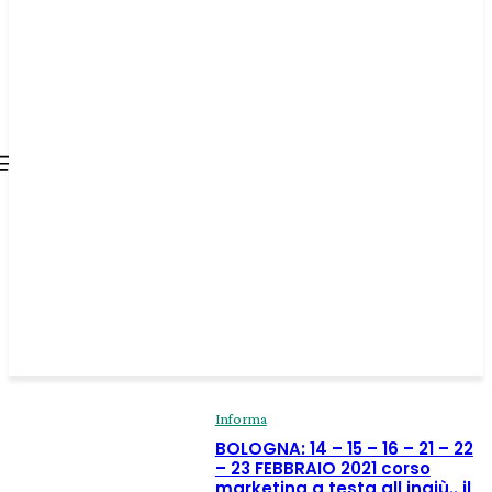
all about
parenting.com
Informa
BOLOGNA: 14 – 15 – 16 – 21 – 22
– 23 FEBBRAIO 2021 corso
marketing a testa all ingiù.. il