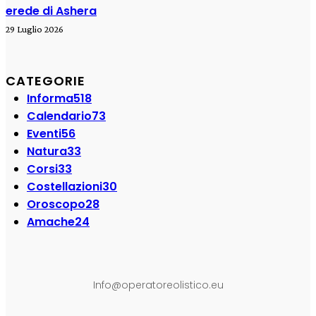
erede di Ashera
29 Luglio 2026
CATEGORIE
Informa
518
Calendario
73
Eventi
56
Natura
33
Corsi
33
Costellazioni
30
Oroscopo
28
Amache
24
SEGUI SU:
Info@operatoreolistico.eu