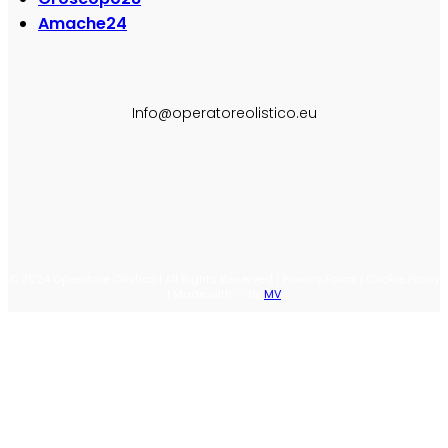
Amache
24
SEGUI SU:
Info@operatoreolistico.eu
© 2024 Operatore Olistico | All Rights Reserved | Privacy Policy | Cookie Policy
| Made with ♡ by
MV