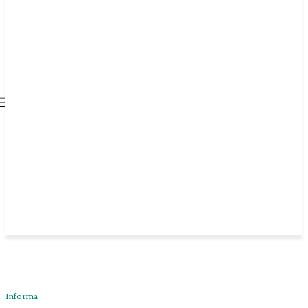
all about
parenting.com
Informa