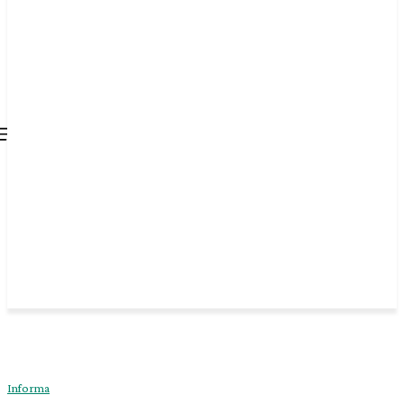
all about
parenting.com
Informa