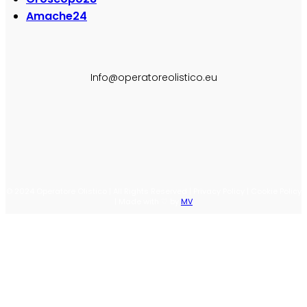
Amache
24
SEGUI SU:
Info@operatoreolistico.eu
© 2024 Operatore Olistico | All Rights Reserved | Privacy Policy | Cookie Policy
| Made with ♡ by
MV