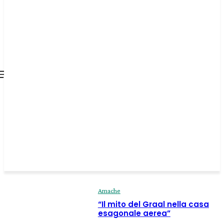
all about
parenting.com
Amache
“Il mito del Graal nella casa
esagonale aerea”