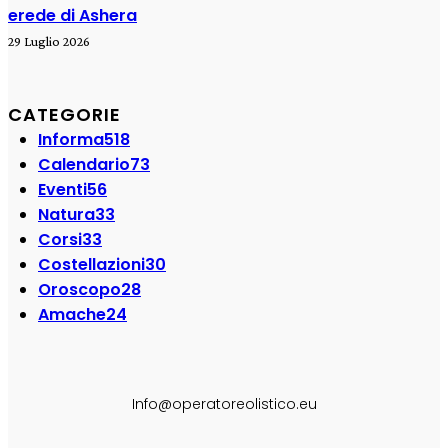
erede di Ashera
29 Luglio 2026
CATEGORIE
Informa
518
Calendario
73
Eventi
56
Natura
33
Corsi
33
Costellazioni
30
Oroscopo
28
Amache
24
SEGUI SU:
Info@operatoreolistico.eu