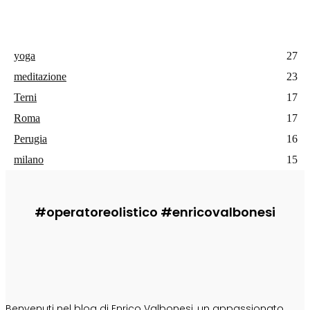
yoga
27
meditazione
23
Terni
17
Roma
17
Perugia
16
milano
15
#operatoreolistico #enricovalbonesi
CHI SONO
Benvenuti nel blog di Enrico Valbonesi, un appassionato