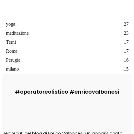
yoga
27
meditazione
23
Terni
17
Roma
17
Perugia
16
milano
15
#operatoreolistico #enricovalbonesi
CHI SONO
Benvenuti nel blog di Enrico Valbonesi, un appassionato