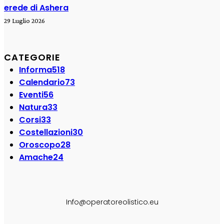
erede di Ashera
29 Luglio 2026
CATEGORIE
Informa
518
Calendario
73
Eventi
56
Natura
33
Corsi
33
Costellazioni
30
Oroscopo
28
Amache
24
SEGUI SU:
Info@operatoreolistico.eu