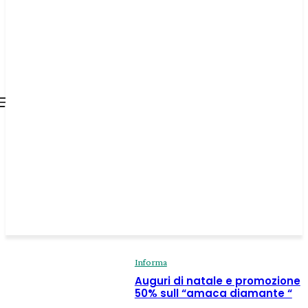
all about
parenting.com
Informa
Auguri di natale e promozione
50% sull “amaca diamante “