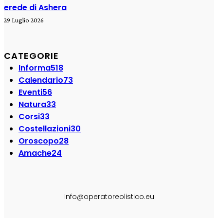
erede di Ashera
29 Luglio 2026
CATEGORIE
Informa
518
Calendario
73
Eventi
56
Natura
33
Corsi
33
Costellazioni
30
Oroscopo
28
Amache
24
SEGUI SU:
Info@operatoreolistico.eu