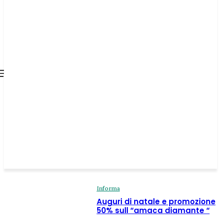
all about
parenting.com
Informa
Auguri di natale e promozione
50% sull “amaca diamante “