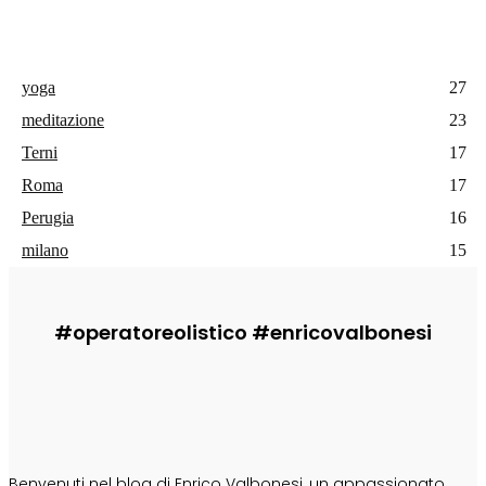
yoga
27
meditazione
23
Terni
17
Roma
17
Perugia
16
milano
15
#operatoreolistico #enricovalbonesi
CHI SONO
Benvenuti nel blog di Enrico Valbonesi, un appassionato