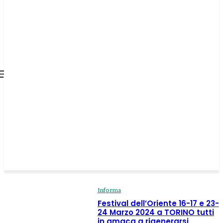
all about
parenting.com
Informa
Festival dell’Oriente 16-17 e 23-
24 Marzo 2024 a TORINO tutti
in amaca a rigenerarsi