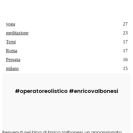
yoga
27
meditazione
23
Terni
17
Roma
17
Perugia
16
milano
15
#operatoreolistico #enricovalbonesi
CHI SONO
Benvenuti nel blog di Enrico Valbonesi, un appassionato