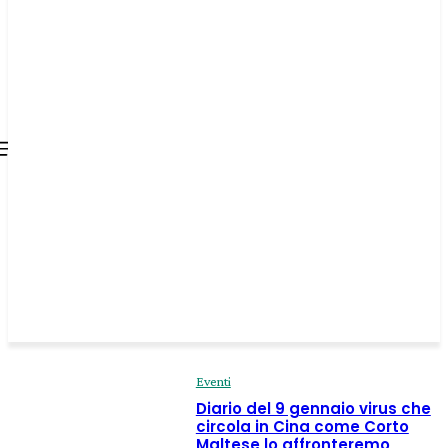
all about
parenting.com
Eventi
Diario del 9 gennaio virus che
circola in Cina come Corto
Maltese lo affronteremo