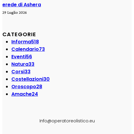
erede di Ashera
29 Luglio 2026
CATEGORIE
Informa
518
Calendario
73
Eventi
56
Natura
33
Corsi
33
Costellazioni
30
Oroscopo
28
Amache
24
SEGUI SU:
Info@operatoreolistico.eu