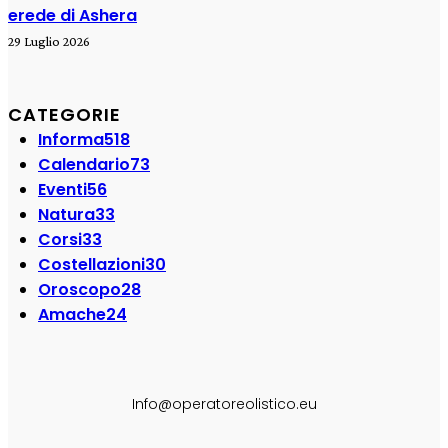
erede di Ashera
29 Luglio 2026
CATEGORIE
Informa
518
Calendario
73
Eventi
56
Natura
33
Corsi
33
Costellazioni
30
Oroscopo
28
Amache
24
SEGUI SU:
Info@operatoreolistico.eu