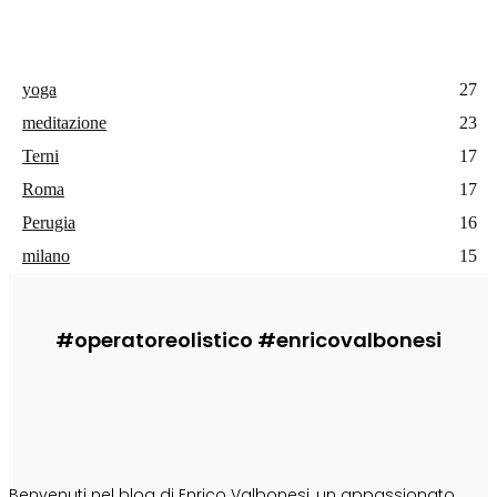
yoga
27
meditazione
23
Terni
17
Roma
17
Perugia
16
milano
15
#operatoreolistico #enricovalbonesi
CHI SONO
Benvenuti nel blog di Enrico Valbonesi, un appassionato