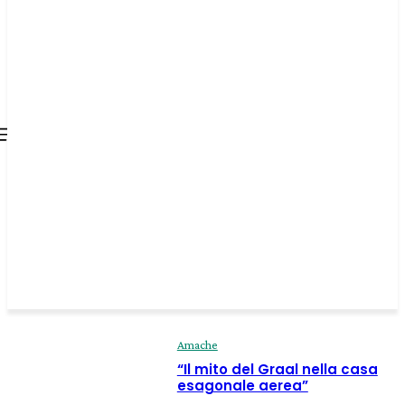
all about
parenting.com
Amache
“Il mito del Graal nella casa
esagonale aerea”