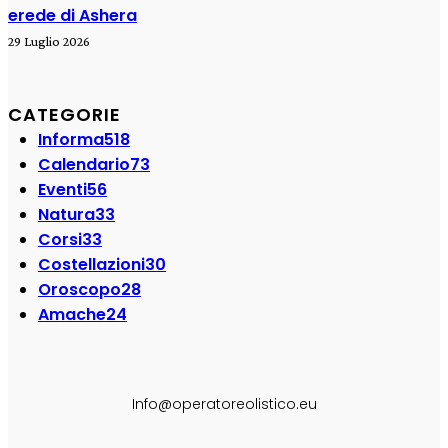
erede di Ashera
29 Luglio 2026
CATEGORIE
Informa
518
Calendario
73
Eventi
56
Natura
33
Corsi
33
Costellazioni
30
Oroscopo
28
Amache
24
SEGUI SU:
Info@operatoreolistico.eu