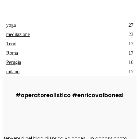
yoga
27
meditazione
23
Terni
17
Roma
17
Perugia
16
milano
15
#operatoreolistico #enricovalbonesi
CHI SONO
Benvenuti nel blog di Enrico Valbonesi, un appassionato