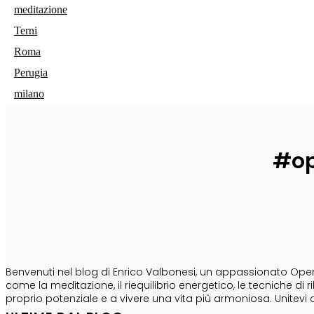
meditazione
Terni
Roma
Perugia
milano
#op
CHI SONO
Benvenuti nel blog di Enrico Valbonesi, un appassionato Opera
come la meditazione, il riequilibrio energetico, le tecniche d
proprio potenziale e a vivere una vita più armoniosa. Unitevi 