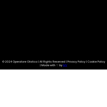
SEGUI SU:
Info@operatoreolistico.eu
© 2024 Operatore Olistico | All Rights Reserved | Privacy Policy | Cookie Policy
| Made with ♡ by
MV