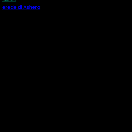
erede di Ashera
29 Luglio 2026
CATEGORIE
Informa
518
Calendario
73
Eventi
56
Natura
33
Corsi
33
Costellazioni
30
Oroscopo
28
Amache
24