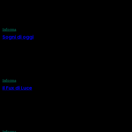
consapevolezza e il benessere!
ULTIME DAL BLOG
Informa
Sogni di oggi
29 Luglio 2026
Informa
Il Fux di Luce
29 Luglio 2026
Informa