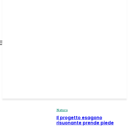
all about
parenting.com
Natura
Il progetto esagono
risuonante prende piede