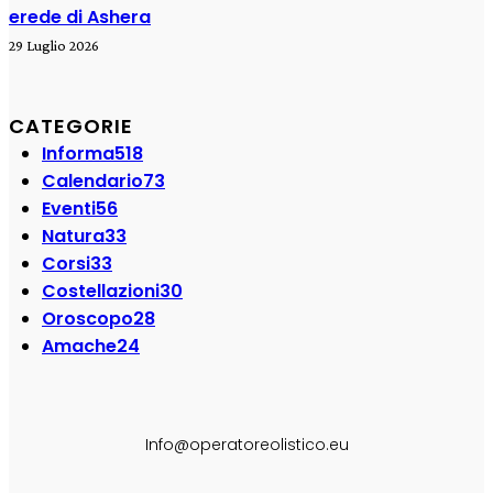
erede di Ashera
29 Luglio 2026
CATEGORIE
Informa
518
Calendario
73
Eventi
56
Natura
33
Corsi
33
Costellazioni
30
Oroscopo
28
Amache
24
SEGUI SU:
Info@operatoreolistico.eu