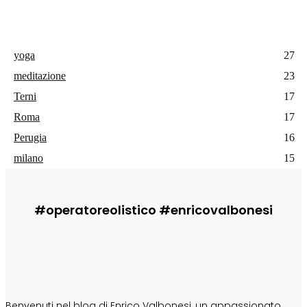
yoga
27
meditazione
23
Terni
17
Roma
17
Perugia
16
milano
15
#operatoreolistico #enricovalbonesi
CHI SONO
Benvenuti nel blog di Enrico Valbonesi, un appassionato