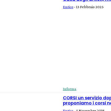
Enrico
-
13 Febbraio 2025
Informa
CORSI un servizio dopo
proponiamo i corsi 
Enrico
-
5 Novembre 2018