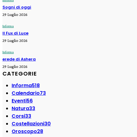
Informa
Sogni di oggi
29 Luglio 2026
Informa
Il Fux di Luce
29 Luglio 2026
Informa
erede di Ashera
29 Luglio 2026
CATEGORIE
Informa
518
Calendario
73
Eventi
56
Natura
33
Corsi
33
Costellazioni
30
Oroscopo
28