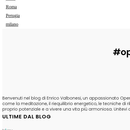
Roma
Perugia
milano
#op
CHI SONO
Benvenuti nel blog di Enrico Valbonesi, un appassionato Opera
come la meditazione, il riequilibrio energetico, le tecniche d
proprio potenziale e a vivere una vita più armoniosa. Unitevi 
ULTIME DAL BLOG