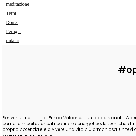
meditazione
Terni
Roma
Perugia
milano
#op
CHI SONO
Benvenuti nel blog di Enrico Valbonesi, un appassionato Opera
come la meditazione, il riequilibrio energetico, le tecniche d
proprio potenziale e a vivere una vita più armoniosa. Unitevi 