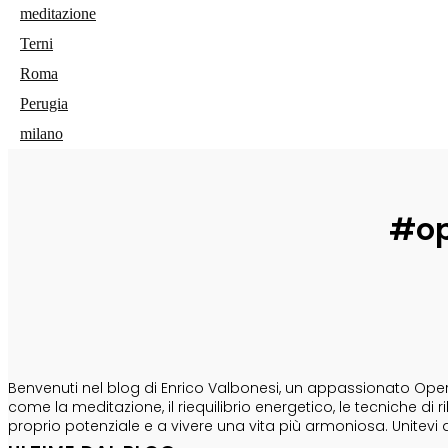
meditazione
Terni
Roma
Perugia
milano
#op
CHI SONO
Benvenuti nel blog di Enrico Valbonesi, un appassionato Opera
come la meditazione, il riequilibrio energetico, le tecniche d
proprio potenziale e a vivere una vita più armoniosa. Unitevi 