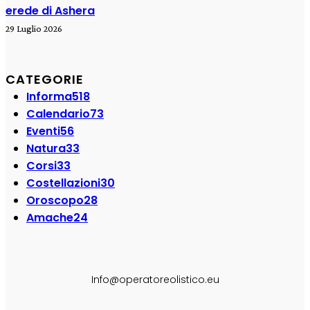
erede di Ashera
29 Luglio 2026
CATEGORIE
Informa
518
Calendario
73
Eventi
56
Natura
33
Corsi
33
Costellazioni
30
Oroscopo
28
Amache
24
SEGUI SU:
Info@operatoreolistico.eu