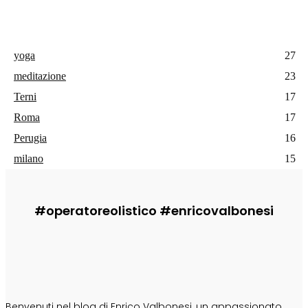
yoga
27
meditazione
23
Terni
17
Roma
17
Perugia
16
milano
15
#operatoreolistico #enricovalbonesi
CHI SONO
Benvenuti nel blog di Enrico Valbonesi, un appassionato