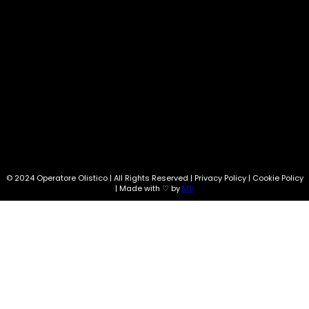
SEGUI SU:
Info@operatoreolistico.eu
© 2024 Operatore Olistico | All Rights Reserved | Privacy Policy | Cookie Policy
| Made with ♡ by
MV