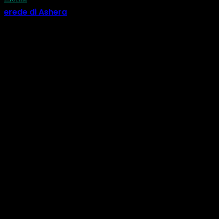
erede di Ashera
29 Luglio 2026
CATEGORIE
Informa
518
Calendario
73
Eventi
56
Natura
33
Corsi
33
Costellazioni
30
Oroscopo
28
Amache
24