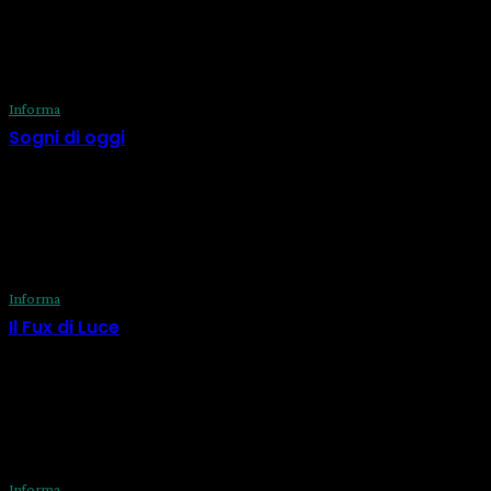
consapevolezza e il benessere!
ULTIME DAL BLOG
Informa
Sogni di oggi
29 Luglio 2026
Informa
Il Fux di Luce
29 Luglio 2026
Informa