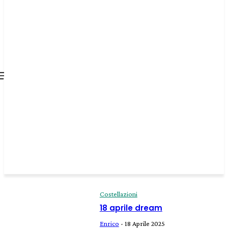
all about
parenting.com
Costellazioni
18 aprile dream
Enrico
-
18 Aprile 2025