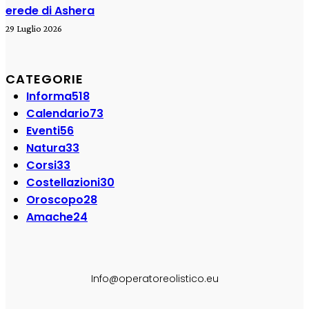
erede di Ashera
29 Luglio 2026
CATEGORIE
Informa
518
Calendario
73
Eventi
56
Natura
33
Corsi
33
Costellazioni
30
Oroscopo
28
Amache
24
SEGUI SU:
Info@operatoreolistico.eu