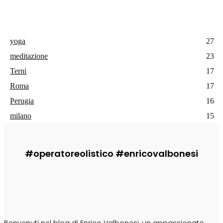
yoga
27
meditazione
23
Terni
17
Roma
17
Perugia
16
milano
15
#operatoreolistico #enricovalbonesi
CHI SONO
Benvenuti nel blog di Enrico Valbonesi, un appassionato