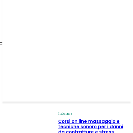
all about
parenting.com
Informa
Corsi on line massaggio e
tecniche sonoro per i danni
da contratture e stress