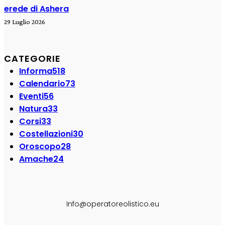
erede di Ashera
29 Luglio 2026
CATEGORIE
Informa
518
Calendario
73
Eventi
56
Natura
33
Corsi
33
Costellazioni
30
Oroscopo
28
Amache
24
SEGUI SU:
Info@operatoreolistico.eu