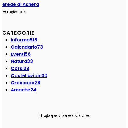
erede di Ashera
29 Luglio 2026
CATEGORIE
Informa
518
Calendario
73
Eventi
56
Natura
33
Corsi
33
Costellazioni
30
Oroscopo
28
Amache
24
SEGUI SU:
Info@operatoreolistico.eu