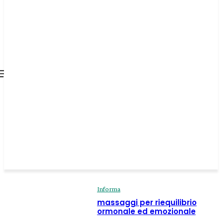
all about
parenting.com
Informa
massaggi per riequilibrio
ormonale ed emozionale