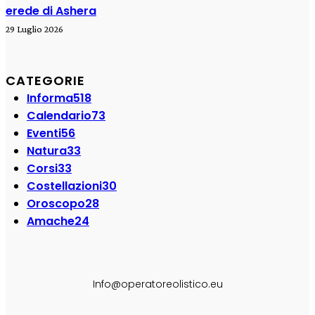
erede di Ashera
29 Luglio 2026
CATEGORIE
Informa
518
Calendario
73
Eventi
56
Natura
33
Corsi
33
Costellazioni
30
Oroscopo
28
Amache
24
SEGUI SU:
Info@operatoreolistico.eu