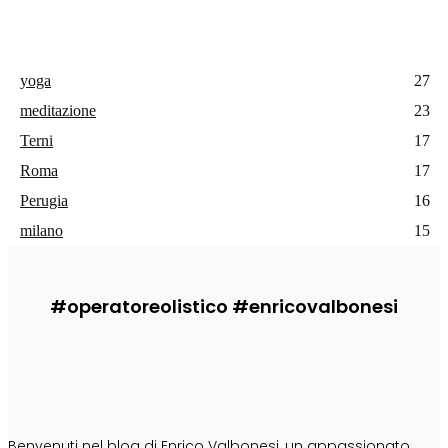
yoga
27
meditazione
23
Terni
17
Roma
17
Perugia
16
milano
15
#operatoreolistico #enricovalbonesi
CHI SONO
Benvenuti nel blog di Enrico Valbonesi, un appassionato