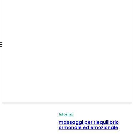
all about
parenting.com
Informa
massaggi per riequilibrio
ormonale ed emozionale