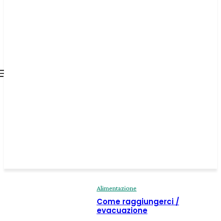
all about
parenting.com
Alimentazione
Come raggiungerci /
evacuazione