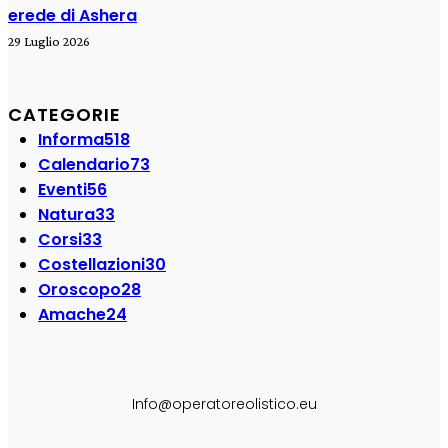
erede di Ashera
29 Luglio 2026
CATEGORIE
Informa
518
Calendario
73
Eventi
56
Natura
33
Corsi
33
Costellazioni
30
Oroscopo
28
Amache
24
SEGUI SU:
Info@operatoreolistico.eu