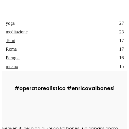
yoga
27
meditazione
23
Terni
17
Roma
17
Perugia
16
milano
15
#operatoreolistico #enricovalbonesi
CHI SONO
Benvenuti nel blog di Enrico Valbonesi, un appassionato