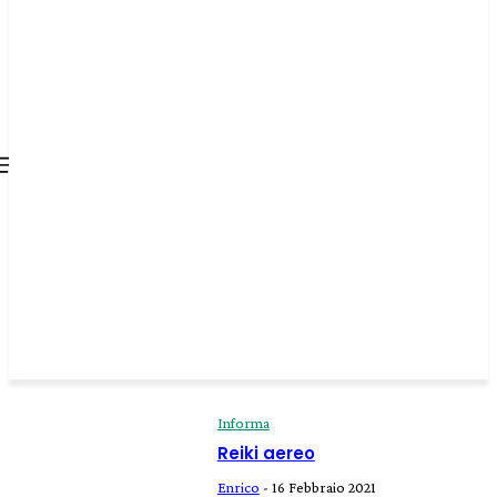
all about
parenting.com
Informa
Reiki aereo
Enrico
-
16 Febbraio 2021