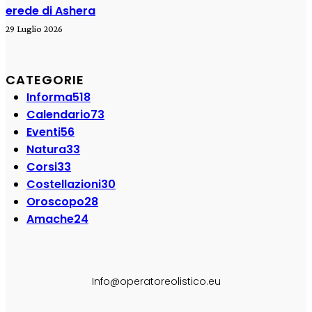
erede di Ashera
29 Luglio 2026
CATEGORIE
Informa
518
Calendario
73
Eventi
56
Natura
33
Corsi
33
Costellazioni
30
Oroscopo
28
Amache
24
SEGUI SU:
Info@operatoreolistico.eu