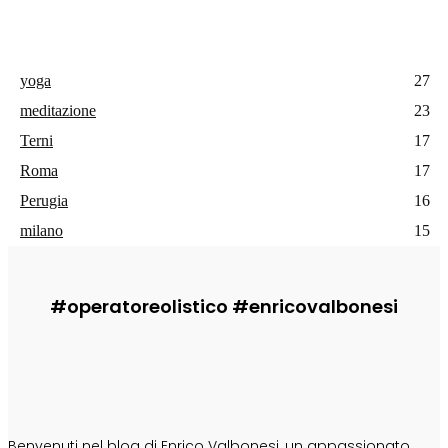
yoga
27
meditazione
23
Terni
17
Roma
17
Perugia
16
milano
15
#operatoreolistico #enricovalbonesi
CHI SONO
Benvenuti nel blog di Enrico Valbonesi, un appassionato