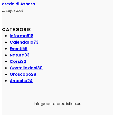
erede di Ashera
29 Luglio 2026
CATEGORIE
Informa
518
Calendario
73
Eventi
56
Natura
33
Corsi
33
Costellazioni
30
Oroscopo
28
Amache
24
SEGUI SU:
Info@operatoreolistico.eu