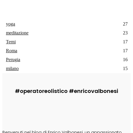
yoga
27
meditazione
23
Terni
17
Roma
17
Perugia
16
milano
15
#operatoreolistico #enricovalbonesi
CHI SONO
Benvenuti nel blog di Enrico Valbonesi, un appassionato