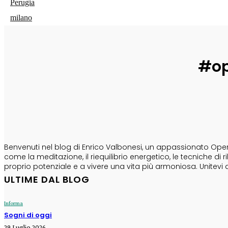
Perugia
milano
#op
CHI SONO
Benvenuti nel blog di Enrico Valbonesi, un appassionato Opera
come la meditazione, il riequilibrio energetico, le tecniche d
proprio potenziale e a vivere una vita più armoniosa. Unitevi 
ULTIME DAL BLOG
Informa
Sogni di oggi
29 Luglio 2026