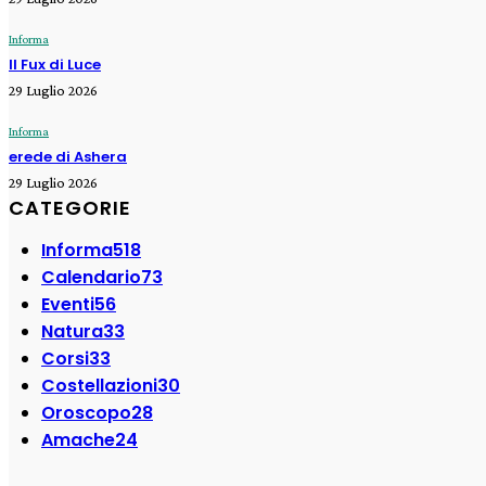
Informa
Il Fux di Luce
29 Luglio 2026
Informa
erede di Ashera
29 Luglio 2026
CATEGORIE
Informa
518
Calendario
73
Eventi
56
Natura
33
Corsi
33
Costellazioni
30
Oroscopo
28
Amache
24