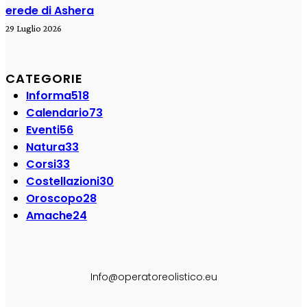
erede di Ashera
29 Luglio 2026
CATEGORIE
Informa
518
Calendario
73
Eventi
56
Natura
33
Corsi
33
Costellazioni
30
Oroscopo
28
Amache
24
SEGUI SU:
Info@operatoreolistico.eu