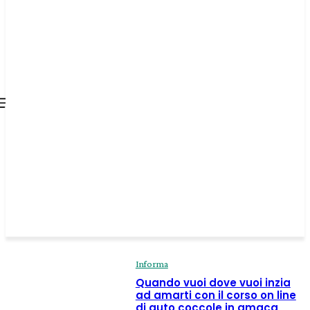
all about
parenting.com
Informa
Quando vuoi dove vuoi inzia
ad amarti con il corso on line
di auto coccole in amaca