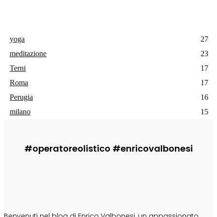
yoga
27
meditazione
23
Terni
17
Roma
17
Perugia
16
milano
15
#operatoreolistico #enricovalbonesi
CHI SONO
Benvenuti nel blog di Enrico Valbonesi, un appassionato