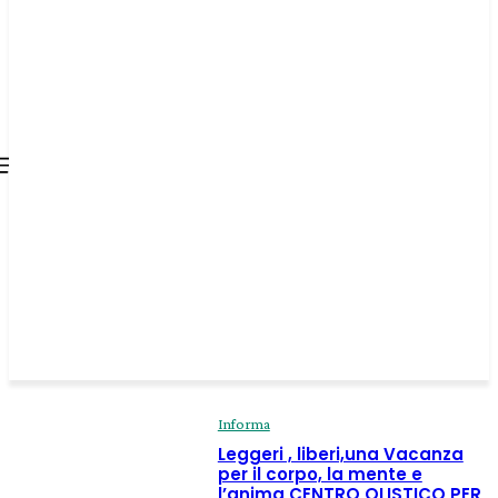
all about
parenting.com
Informa
Leggeri , liberi,una Vacanza
per il corpo, la mente e
l’anima CENTRO OLISTICO PER