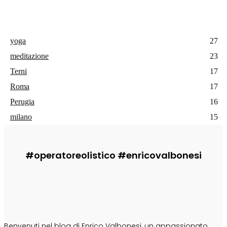
yoga
27
meditazione
23
Terni
17
Roma
17
Perugia
16
milano
15
#operatoreolistico #enricovalbonesi
CHI SONO
Benvenuti nel blog di Enrico Valbonesi, un appassionato