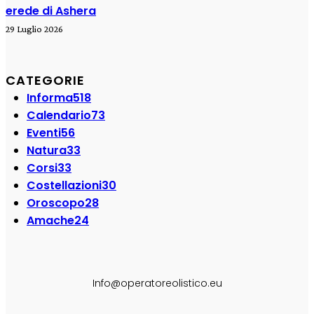
erede di Ashera
29 Luglio 2026
CATEGORIE
Informa
518
Calendario
73
Eventi
56
Natura
33
Corsi
33
Costellazioni
30
Oroscopo
28
Amache
24
SEGUI SU:
Info@operatoreolistico.eu