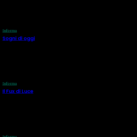
consapevolezza e il benessere!
ULTIME DAL BLOG
Informa
Sogni di oggi
29 Luglio 2026
Informa
Il Fux di Luce
29 Luglio 2026
Informa