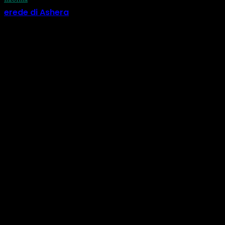
erede di Ashera
29 Luglio 2026
CATEGORIE
Informa
518
Calendario
73
Eventi
56
Natura
33
Corsi
33
Costellazioni
30
Oroscopo
28
Amache
24