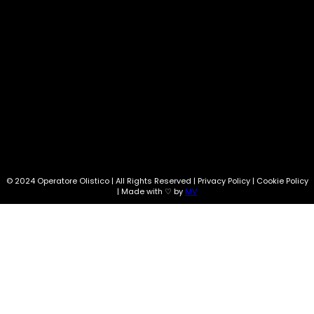
SEGUI SU:
Info@operatoreolistico.eu
© 2024 Operatore Olistico | All Rights Reserved | Privacy Policy | Cookie Policy
| Made with ♡ by
MV