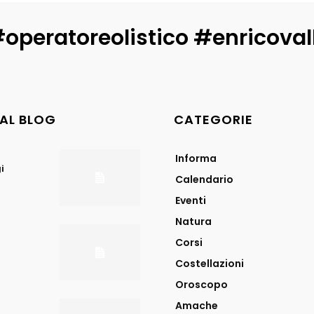
operatoreolistico #enricova
DAL BLOG
CATEGORIE
Informa
i
Calendario
Eventi
Natura
Corsi
Costellazioni
Oroscopo
Amache