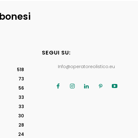
lbonesi
SEGUI SU:
Info@operatoreolistico.eu
518
73
56
33
33
30
28
24