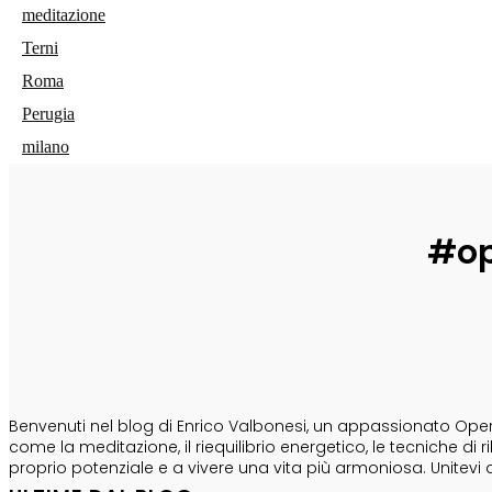
meditazione
Terni
Roma
Perugia
milano
#op
CHI SONO
Benvenuti nel blog di Enrico Valbonesi, un appassionato Opera
come la meditazione, il riequilibrio energetico, le tecniche d
proprio potenziale e a vivere una vita più armoniosa. Unitevi 