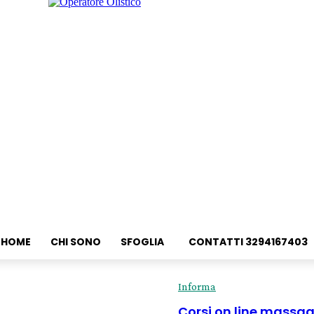
HOME
CHI SONO
SFOGLIA
CONTATTI 3294167403
Informa
Corsi on line massag