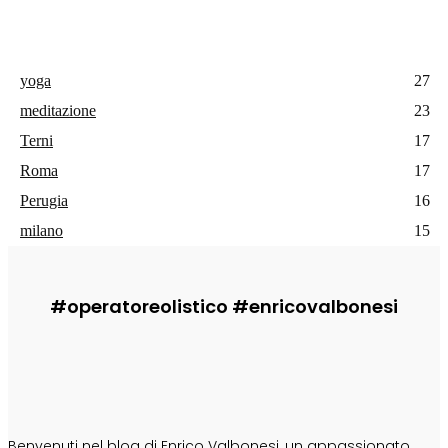
yoga
27
meditazione
23
Terni
17
Roma
17
Perugia
16
milano
15
#operatoreolistico #enricovalbonesi
CHI SONO
Benvenuti nel blog di Enrico Valbonesi, un appassionato