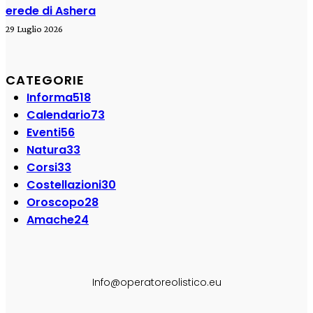
erede di Ashera
29 Luglio 2026
CATEGORIE
Informa
518
Calendario
73
Eventi
56
Natura
33
Corsi
33
Costellazioni
30
Oroscopo
28
Amache
24
SEGUI SU:
Info@operatoreolistico.eu