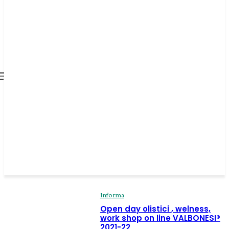
all about
parenting.com
Informa
Open day olistici , welness,
work shop on line VALBONESI®
2021-22