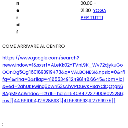
n
20.00 –
e
21.30
YOGA
r
PER TUTTI
d
ì
COME ARRIVARE AL CENTRO
https://www.google.com/search?
newwindow=1&sxsrf=ALeKk02YTVnL9K_Wv72djykuGo
OOnOg5Qg:1601893919473&q=VALBONESI&npsic=0&rfl
fq=1&rlha=0&rllag=41855349,12498148,6645&tbm=lcl
&ved=2ahUKEwjnq6bwn53sAhVPDuwKHSaYCjQQtgN6
BAgMEAc&rldoc=1#rlfi=hd:;si:16408472379008022286;
mv:[[44.6610114,12.628893],[41.5539693,11.2769975]]
: