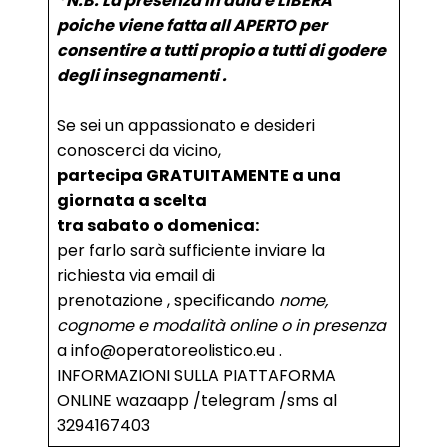
*N.B. La presenza in aula è LIBERA
poiche viene fatta all APERTO per
consentire a tutti propio a tutti di godere
degli insegnamenti .
Se sei un appassionato e desideri
conoscerci da vicino,
partecipa GRATUITAMENTE a una
giornata a scelta
tra sabato o domenica:
per farlo sarà sufficiente inviare la
richiesta via email di
prenotazione , specificando
nome,
cognome e modalità online o in presenza
a info@operatoreolistico.eu .
INFORMAZIONI SULLA PIATTAFORMA
ONLINE wazaapp /telegram /sms al
3294167403