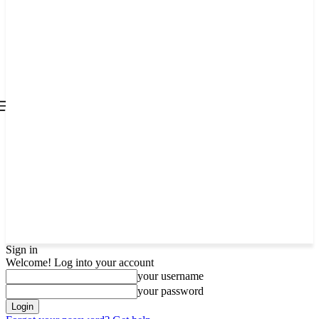
all about
parenting.com
Sign in
Welcome! Log into your account
your username
your password