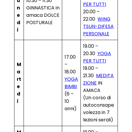
u
10.30 – 11.30
PER TUTTI
n
GINNASTICA in
20.00 –
e
amaca DOLCE
22.00
WING
d
POSTURALE
TSUN-DIFESA
ì
PERSONALE
19.00 –
20.30
YOGA
17.00
PER TUTTI
M
–
19.00 –
a
18.00
21.30
MEDITA
rt
YOGA
ZIONE
IN
e
BIMBI
AMACA
d
(6 –
(Un corso di
ì
10
autoconsape
anni)
volezza in 7
lezioni serali)