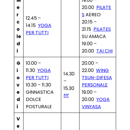
M
19.00 –
e
20.00
PILATE
r
S
AEREO
12.45 –
c
20.15 –
14.15
YOGA
o
21.15
PILATES
PER TUTTI
le
SU AMACA
d
19.00 –
ì
20.00
TAI CHI
G
10.00 –
20.00 –
i
11.30
YOGA
22.00
WING
14.30
o
PER TUTTI
TSUN-DIFESA
–
v
10.30 – 11.30
PERSONALE
15.30
e
GINNASTICA
19.00 –
fff
d
DOLCE
20.00
YOGA
ì
POSTURALE
VINYASA
V
e