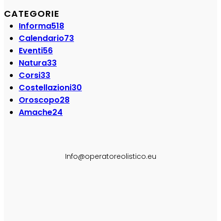
CATEGORIE
Informa
518
Calendario
73
Eventi
56
Natura
33
Corsi
33
Costellazioni
30
Oroscopo
28
Amache
24
SEGUI SU:
Info@operatoreolistico.eu