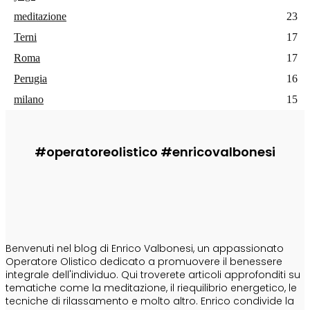
meditazione
23
Terni
17
Roma
17
Perugia
16
milano
15
#operatoreolistico #enricovalbonesi
CHI SONO
Benvenuti nel blog di Enrico Valbonesi, un appassionato
Operatore Olistico dedicato a promuovere il benessere
integrale dell'individuo. Qui troverete articoli approfonditi su
tematiche come la meditazione, il riequilibrio energetico, le
tecniche di rilassamento e molto altro. Enrico condivide la