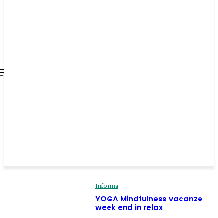
all about
parenting.com
Informa
YOGA Mindfulness vacanze
week end in relax