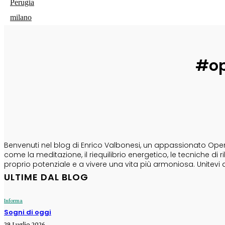
Perugia
milano
#op
CHI SONO
Benvenuti nel blog di Enrico Valbonesi, un appassionato Opera
come la meditazione, il riequilibrio energetico, le tecniche d
proprio potenziale e a vivere una vita più armoniosa. Unitevi 
ULTIME DAL BLOG
Informa
Sogni di oggi
29 Luglio 2026