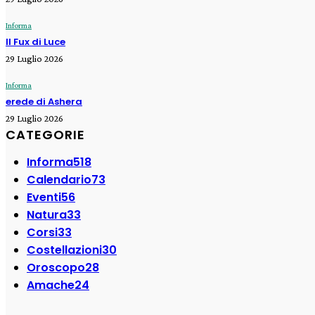
Informa
Il Fux di Luce
29 Luglio 2026
Informa
erede di Ashera
29 Luglio 2026
CATEGORIE
Informa
518
Calendario
73
Eventi
56
Natura
33
Corsi
33
Costellazioni
30
Oroscopo
28
Amache
24