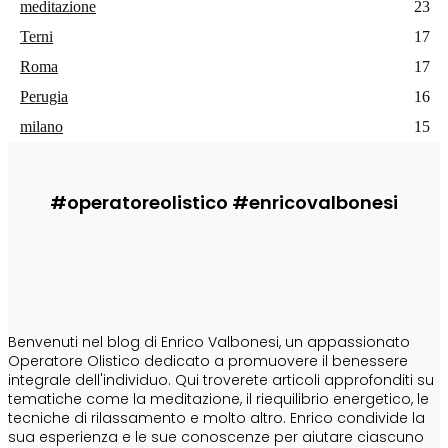
meditazione
23
Terni
17
Roma
17
Perugia
16
milano
15
#operatoreolistico #enricovalbonesi
CHI SONO
Benvenuti nel blog di Enrico Valbonesi, un appassionato
Operatore Olistico dedicato a promuovere il benessere
integrale dell'individuo. Qui troverete articoli approfonditi su
tematiche come la meditazione, il riequilibrio energetico, le
tecniche di rilassamento e molto altro. Enrico condivide la
sua esperienza e le sue conoscenze per aiutare ciascuno