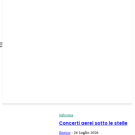
all about
parenting.com
Informa
Concerti aerei sotto le stelle
Enrico
-
24 Luglio 2026