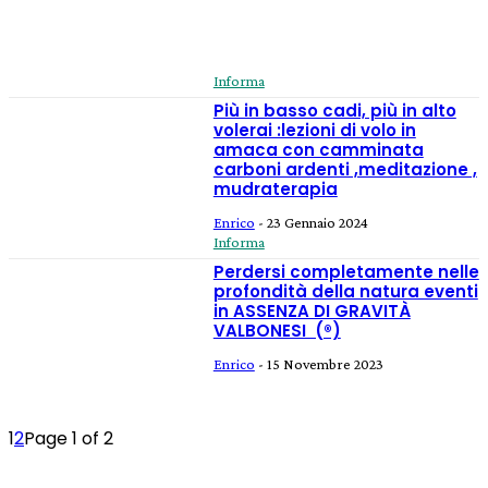
Informa
Più in basso cadi, più in alto
volerai :lezioni di volo in
amaca con camminata
carboni ardenti ,meditazione ,
mudraterapia
Enrico
-
23 Gennaio 2024
Informa
Perdersi completamente nelle
profondità della natura eventi
in ASSENZA DI GRAVITÀ
VALBONESI (®)
Enrico
-
15 Novembre 2023
1
2
Page 1 of 2