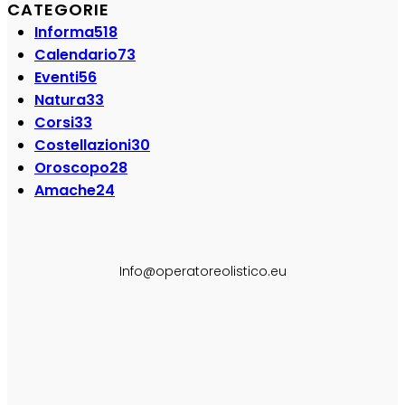
CATEGORIE
Informa
518
Calendario
73
Eventi
56
Natura
33
Corsi
33
Costellazioni
30
Oroscopo
28
Amache
24
SEGUI SU:
Info@operatoreolistico.eu