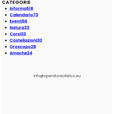
CATEGORIE
Informa
518
Calendario
73
Eventi
56
Natura
33
Corsi
33
Costellazioni
30
Oroscopo
28
Amache
24
SEGUI SU:
Info@operatoreolistico.eu