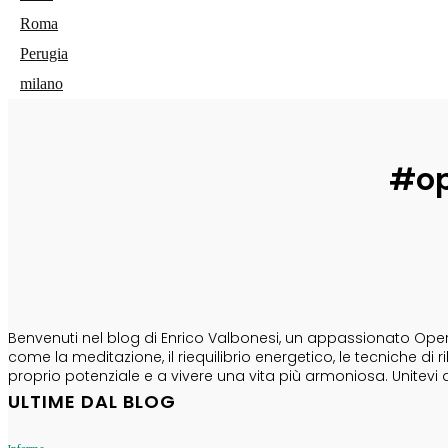
Roma
Perugia
milano
#op
CHI SONO
Benvenuti nel blog di Enrico Valbonesi, un appassionato Opera
come la meditazione, il riequilibrio energetico, le tecniche d
proprio potenziale e a vivere una vita più armoniosa. Unitevi 
ULTIME DAL BLOG