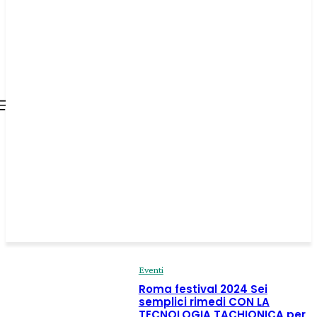
all about
parenting.com
Eventi
Roma festival 2024 Sei
semplici rimedi CON LA
TECNOLOGIA TACHIONICA per