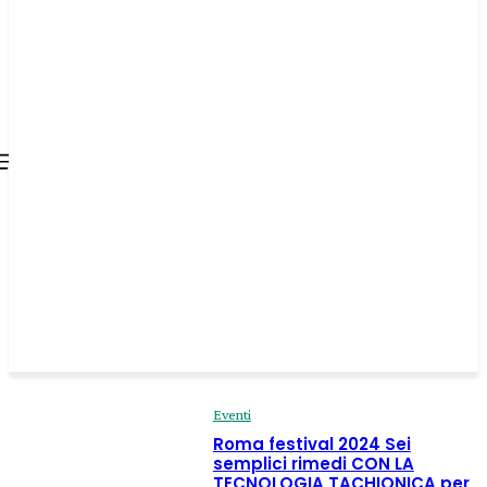
all about
parenting.com
Eventi
Roma festival 2024 Sei
semplici rimedi CON LA
TECNOLOGIA TACHIONICA per