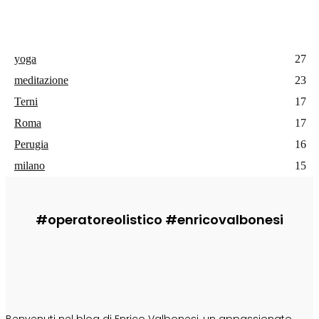
yoga
27
meditazione
23
Terni
17
Roma
17
Perugia
16
milano
15
#operatoreolistico #enricovalbonesi
CHI SONO
Benvenuti nel blog di Enrico Valbonesi, un appassionato