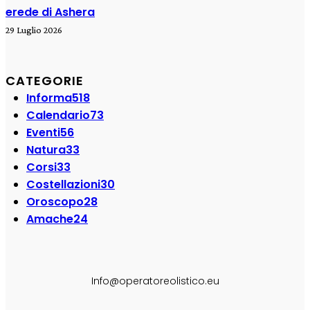
erede di Ashera
29 Luglio 2026
CATEGORIE
Informa
518
Calendario
73
Eventi
56
Natura
33
Corsi
33
Costellazioni
30
Oroscopo
28
Amache
24
SEGUI SU:
Info@operatoreolistico.eu