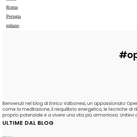
Roma
Perugia
milano
#op
CHI SONO
Benvenuti nel blog di Enrico Valbonesi, un appassionato Opera
come la meditazione, il riequilibrio energetico, le tecniche d
proprio potenziale e a vivere una vita più armoniosa. Unitevi 
ULTIME DAL BLOG