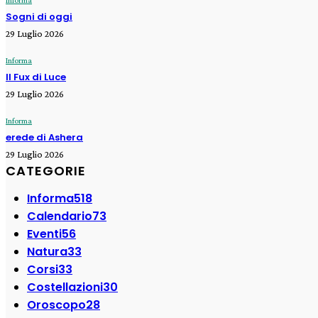
Informa
Sogni di oggi
29 Luglio 2026
Informa
Il Fux di Luce
29 Luglio 2026
Informa
erede di Ashera
29 Luglio 2026
CATEGORIE
Informa
518
Calendario
73
Eventi
56
Natura
33
Corsi
33
Costellazioni
30
Oroscopo
28