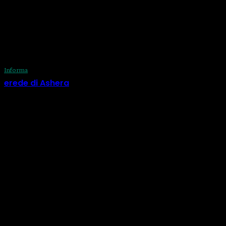
29 Luglio 2026
Informa
erede di Ashera
29 Luglio 2026
CATEGORIE
Informa
518
Calendario
73
Eventi
56