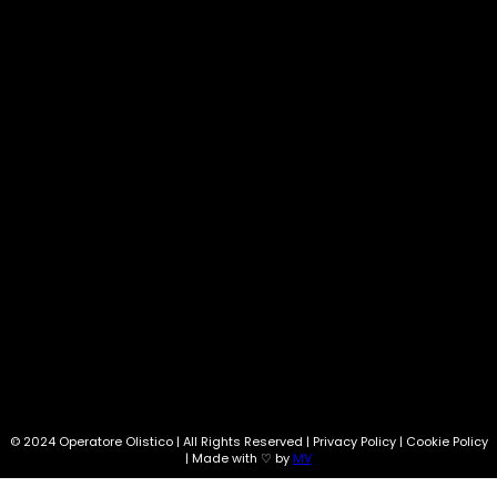
Natura
33
Corsi
33
Costellazioni
30
Oroscopo
28
Amache
24
SEGUI SU:
Info@operatoreolistico.eu
© 2024 Operatore Olistico | All Rights Reserved | Privacy Policy | Cookie Policy
| Made with ♡ by
MV