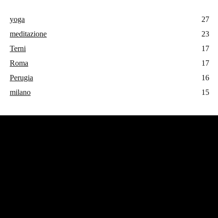
yoga
27
meditazione
23
Terni
17
Roma
17
Perugia
16
milano
15
#operatoreolistico #enricovalbonesi
CHI SONO
Benvenuti nel blog di Enrico Valbonesi, un appassionato