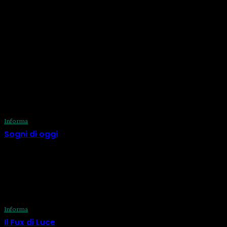
Operatore Olistico dedicato a promuovere il benessere
integrale dell'individuo. Qui troverete articoli approfonditi su
tematiche come la meditazione, il riequilibrio energetico, le
tecniche di rilassamento e molto altro. Enrico condivide la
sua esperienza e le sue conoscenze per aiutare ciascuno
di noi a scoprire il proprio potenziale e a vivere una vita più
armoniosa. Unitevi a lui in questo viaggio verso la
consapevolezza e il benessere!
ULTIME DAL BLOG
Informa
Sogni di oggi
29 Luglio 2026
Informa
Il Fux di Luce