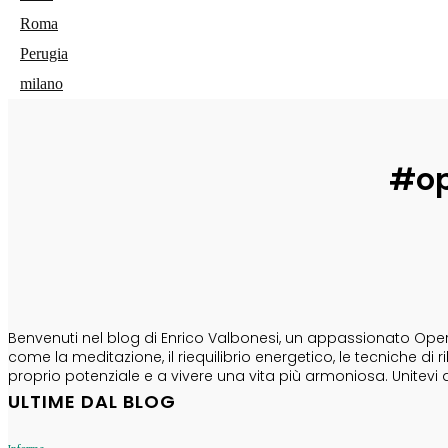
Roma
Perugia
milano
#op
CHI SONO
Benvenuti nel blog di Enrico Valbonesi, un appassionato Opera
come la meditazione, il riequilibrio energetico, le tecniche d
proprio potenziale e a vivere una vita più armoniosa. Unitevi 
ULTIME DAL BLOG