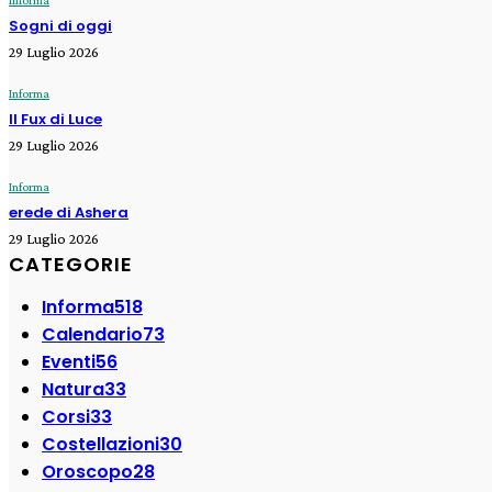
Informa
Sogni di oggi
29 Luglio 2026
Informa
Il Fux di Luce
29 Luglio 2026
Informa
erede di Ashera
29 Luglio 2026
CATEGORIE
Informa
518
Calendario
73
Eventi
56
Natura
33
Corsi
33
Costellazioni
30
Oroscopo
28