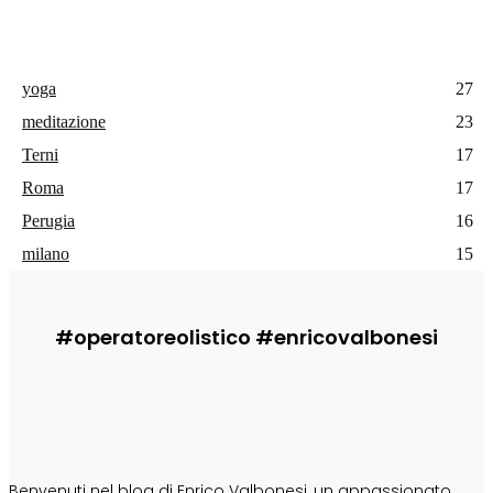
yoga
27
meditazione
23
Terni
17
Roma
17
Perugia
16
milano
15
#operatoreolistico #enricovalbonesi
CHI SONO
Benvenuti nel blog di Enrico Valbonesi, un appassionato