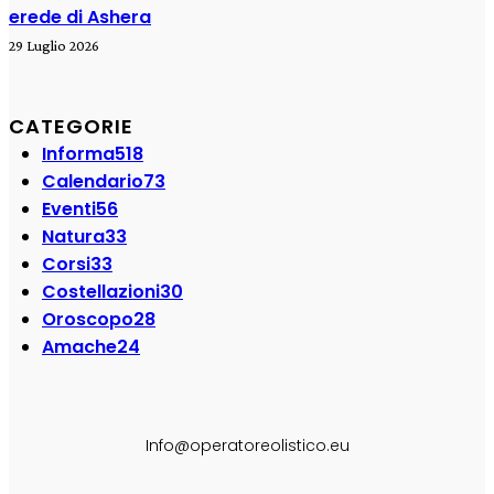
erede di Ashera
29 Luglio 2026
CATEGORIE
Informa
518
Calendario
73
Eventi
56
Natura
33
Corsi
33
Costellazioni
30
Oroscopo
28
Amache
24
SEGUI SU:
Info@operatoreolistico.eu