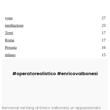
yoga
27
meditazione
23
Terni
17
Roma
17
Perugia
16
milano
15
#operatoreolistico #enricovalbonesi
CHI SONO
Benvenuti nel blog di Enrico Valbonesi, un appassionato