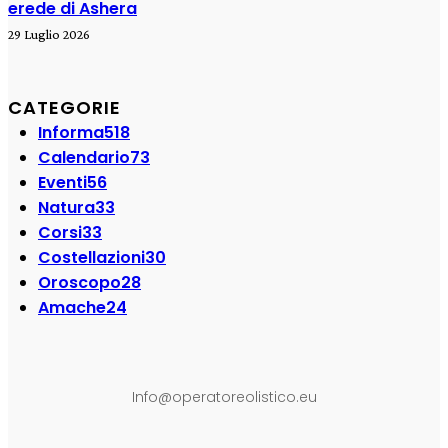
erede di Ashera
29 Luglio 2026
CATEGORIE
Informa
518
Calendario
73
Eventi
56
Natura
33
Corsi
33
Costellazioni
30
Oroscopo
28
Amache
24
SEGUI SU:
Info@operatoreolistico.eu