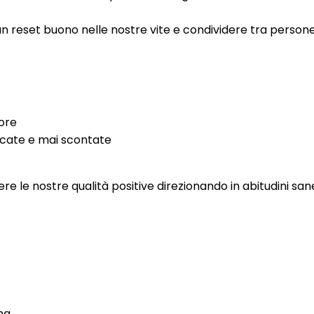
n reset buono nelle nostre vite e condividere tra persone 
iore
rcate e mai scontate
e le nostre qualità positive direzionando in abitudini sane
na