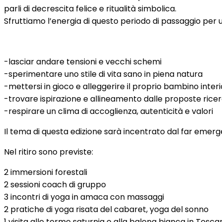
parli di decrescita felice e ritualità simbolica.
Sfruttiamo l’energia di questo periodo di passaggio per u
-lasciar andare tensioni e vecchi schemi
-sperimentare uno stile di vita sano in piena natura
-mettersi in gioco e alleggerire il proprio bambino inter
-trovare ispirazione e allineamento dalle proposte rice
-respirare un clima di accoglienza, autenticità e valori
Il tema di questa edizione sarà incentrato dal far emerger
Nel ritiro sono previste:
2 immersioni forestali
2 sessioni coach di gruppo
3 incontri di yoga in amaca con massaggi
2 pratiche di yoga risata del cabaret, yoga del sonno
1 visita alle terme saturnia o alla balena bianca in Tosca