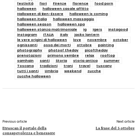
festività
fiori
Firenze
florence
food porn
halloween
halloween casale affitto
Halloween di Ben-Essere
halloween is coming
halloween italia
halloween massaggio
halloween season
halloween spa
halloween stanza matrimoniale
ig
igers
instagood
instagram
ITALIA
italy
jacko lantern
le vere origini di halloween
love
novembre
october
ognissanti
ossa dei morti
ottobre
painting
photography
photoof theday
picoftheday
prenotazioni
primono vembre
relax
rooftop
samhain
santi
Storia
storia antica
summer
Toscana
tradizioni
trani
travel
tuscany
tutti i santi
Umbria
weekend
zucche
zucche halloween
Facebook
X
Pinterest
WhatsApp
Previous article
Next article
Etruscan il portale della
La frase del 5 ottobre
consapevolezza e benessere