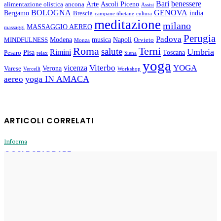
Bari
benessere
Arte
Ascoli Piceno
alimentazione olistica
ancona
Assisi
BOLOGNA
GENOVA
Bergamo
india
Brescia
campane tibetane
cultura
meditazione
milano
MASSAGGIO AEREO
massaggi
Perugia
Padova
Modena
musica
Napoli
MINDFULNESS
Orvieto
Monza
Roma
Terni
salute
Umbria
Rimini
Pisa
Toscana
Pesaro
relax
Siena
yoga
Viterbo
YOGA
vicenza
Verona
Varese
Vercelli
Workshop
yoga IN AMACA
aereo
ARTICOLI CORRELATI
Informa
COSI E SE VI PARE
Enrico
-
31 Luglio 2026
Informa
Sogni di oggi
Enrico
-
29 Luglio 2026