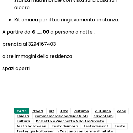
stanza matrimonale con vista sulla casa sull
albero.
Kit amaca per il tuo ringiovamento in stanza.
A partire da
€ ….,00
a persona a notte .
prenota al 3294167403
altre immagini della residenza
spazi aperti
TAGS
“Food
art
Arte
autumn
autunno
cena
chiesa
commemorazionedeidefunti
crisantemi
cultura
Dolcetto o Giochetto Villa AmOrvieto
festa halloween
festadeimorti
festadeisanti
feste
Festeggia Halloween in Toscana con terme illimitata