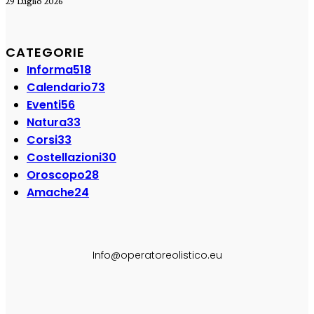
29 Luglio 2026
CATEGORIE
Informa
518
Calendario
73
Eventi
56
Natura
33
Corsi
33
Costellazioni
30
Oroscopo
28
Amache
24
SEGUI SU:
Info@operatoreolistico.eu