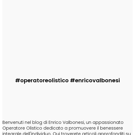
Informa
Il Fux di Luce
Enrico
-
29 Luglio 2026
Informa
erede di Ashera
Enrico
-
29 Luglio 2026
#operatoreolistico #enricovalbonesi
CHI SONO
Benvenuti nel blog di Enrico Valbonesi, un appassionato
Operatore Olistico dedicato a promuovere il benessere
integrale dell'individuo. Qui troverete articoli approfonditi su