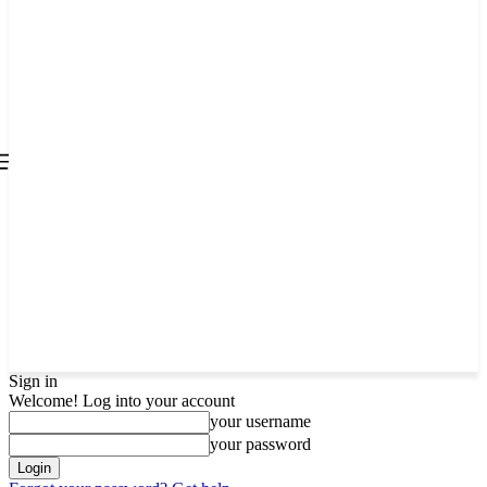
all about
parenting.com
Sign in
Welcome! Log into your account
your username
your password